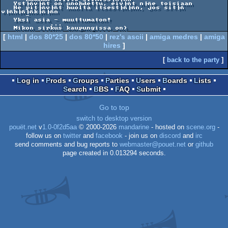
   Yst├ñv├ñt on unohdettu, eiv├ñt n├ñe toisiaan

   He pit├ñv├ñt huolta itsest├ñ├ñn, jos sit├ñ 
v├ñh├ñ├ñk├ñ├ñn

      -

   Yksi asia - muuttumaton!

            ...

   Mikon sirkus kaupungissa on)
[
html
|
dos 80*25
|
dos 80*50
|
rez's ascii
|
amiga medres
|
amiga
hires
]
[
back to the party
]
Log in
Prods
Groups
Parties
Users
Boards
Lists
Search
BBS
FAQ
Submit
Go to top
switch to desktop version
pouët.net
v
1.0-0f2d5aa
© 2000-2026
mandarine
- hosted on
scene.org
-
follow us on
twitter
and
facebook
- join us on
discord
and
irc
send comments and bug reports to
webmaster@pouet.net
or
github
page created in 0.013294 seconds.