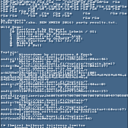
ΓûÆΓûæΓûæΓûÆΓûæ Γûæ Γûæ     ΓûôΓûêΓûê ΓûæΓûÆΓûæ  Γûæ 
ΓûÆ ΓûÆΓûæΓûæ Γûæ ΓûÆ  Γûæ Γûæ ΓûÆ ΓûÆΓûæ    

ΓûæΓûæ       ΓûÆ Γûæ ΓûæΓûæ ΓûæΓûæ ΓûæΓûæ Γûæ ΓûæΓûæΓûæ 
Γûæ Γûæ     ΓûÆ ΓûÆ ΓûæΓûæ Γûæ Γûæ Γûæ ΓûÆ   Γûæ Γûæ  
Γûæ Γûæ Γûæ ΓûÆ     

         Γûæ Γûæ  Γûæ  Γûæ  Γûæ     Γûæ         Γûæ Γûæ        
Γûæ Γûæ     Γûæ  Γûæ   Γûæ Γûæ     

                                    Γûæ Γûæ               
by dysposin

Pikku Yolo (aka. REN XMESH 2016) party results.txt.

Wild Demo:

    27 Variform 3 by Ekspert

    10 Speedpaint666 by Pyh├ñ Lehm├ñ / OSi

    6  Killing Time by Paraguay

    5  Gaze (semifinal) by ____blnk

    4  Muuttumaton* by Godhead / OSi

    2  Pink Fracture by <b> <r> <d>

    0  M├╢rk├╢

    0  Bust A Ball

Tuplain:

    17  Winnerdemo by ciccacorea & Epoch

        (http://cce.kapsi.fi/tuplain/?
audio=l1L6C1noV48&video=F6kfSG3NlyU&vs=0&as=46)

    10  White Pearl by OSi

        (http://cce.kapsi.fi/tuplain/tuplain.html?
video=Rw_etnfujEo&audio=LLlNe6vyokI&vs=0&as=37)

    8   Vuosi yhdeks├ñn viis by K3L4

        (http://cce.kapsi.fi/tuplain/?
a=WJXVm7Z4cGw&as=121&v=weGYilwd1YI&vs=100)

    6   EVA HACK (πé¿πâÉπâÅπââπé») by ∩╜è∩╜ü∩╜É∩╜ü∩╜Ä┬á 
∩╜ü∩╜É∩╜É∩╜Æ∩╜à∩╜â∩╜ë∩╜ü∩╜ö∩╜ë∩╜Å∩╜Ä┬á 
∩╜ô∩╜Å∩╜â∩╜ë∩╜à∩╜ö∩╜Ö 

        (http://cce.kapsi.fi/tuplain/?
audio=jYZfeY8Vg0E&video=pGFOmKvA2l8&vs=4&as=0)

    3   Reinterpretation by Prismbeans

        (http://cce.kapsi.fi/tuplain/?
audio=U5310fFktbU&video=XPEa8PVT3vM&vs=1&as=15)

    2   
pxfadjipjpoijaeriypjh60876078708708708708707850949705807
kolme by OSi 

        (http://cce.kapsi.fi/tuplain/?
audio=7A6iRGq24xQ&video=21mzWdfHnwg)

    1   New Rutine by OSi

        (http://cce.kapsi.fi/tuplain/?
audio=UwAzXBCCQrQ&video=ddFvjfvPnqk&audiostart=6&vs=67)

    1   T sweeney voittaa assyt by Schlick 
Approximation Club

        (http://cce.kapsi.fi/tuplain/?
v=fCvxu5f4PeA&a=wzMmzqio9sA&vs=26&as=44)

(* Ihmiset kulkevat toistensa lomitse

      Kauhun kiilto silmiss├ñ├ñn
