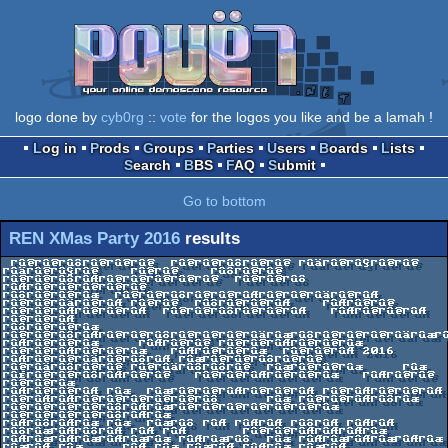
logo done by
cyb0rg
::
vote
for the logos you like and be a lamah !
Log in
Prods
Groups
Parties
Users
Boards
Lists
Search
BBS
FAQ
Submit
Go to bottom
REN XMas Party 2016
results
 ΓûêΓûêΓûôΓûêΓûêΓûê  ΓûêΓûêΓûôΓûêΓûê ΓûäΓûêΓûÇΓûêΓûê 
ΓûäΓûêΓûÇΓûê    ΓûêΓûê    ΓûôΓûêΓûê   
ΓûêΓûêΓûôΓûÆΓûêΓûêΓûêΓûêΓûê  ΓûêΓûêΓûô    
ΓûÆΓûêΓûêΓûêΓûêΓûê     

ΓûôΓûêΓûêΓûæ  ΓûêΓûêΓûôΓûêΓûêΓûÆΓûêΓûêΓûäΓûêΓûÆ 
ΓûêΓûêΓûäΓûêΓûÆ ΓûêΓûê  ΓûôΓûêΓûêΓûÆ    ΓûÆΓûêΓûê  
ΓûêΓûêΓûÆΓûêΓûêΓûÆ  ΓûêΓûêΓûôΓûêΓûêΓûÆ   ΓûÆΓûêΓûêΓûÆ  
ΓûêΓûêΓûÆ   

ΓûôΓûêΓûêΓûæ 
ΓûêΓûêΓûôΓûÆΓûêΓûêΓûôΓûêΓûêΓûêΓûäΓûæΓûôΓûêΓûêΓûêΓûäΓûæΓûô
ΓûÆΓûêΓûêΓûæ     ΓûÆΓûêΓûê ΓûêΓûêΓûÆΓûêΓûêΓûæ  
ΓûêΓûêΓûÆΓûêΓûêΓûæ   ΓûÆΓûêΓûêΓûæ  ΓûêΓûêΓûÆ 2016  

ΓûÆΓûêΓûêΓûäΓûêΓûôΓûÆ ΓûæΓûêΓûêΓûôΓûêΓûê 
ΓûêΓûäΓûôΓûêΓûê ΓûêΓûäΓûôΓûôΓûê  ΓûæΓûêΓûêΓûæ     Γûæ 
ΓûÉΓûêΓûêΓûôΓûÆΓûêΓûê   ΓûêΓûêΓûÆΓûêΓûêΓûæ   ΓûÆΓûêΓûê   
ΓûêΓûêΓûæ   

ΓûÆΓûêΓûêΓûÆ Γûæ  ΓûæΓûêΓûêΓûÆΓûêΓûêΓûÆ ΓûêΓûÆΓûêΓûêΓûÆ 
ΓûêΓûÆΓûÆΓûêΓûêΓûêΓûêΓûêΓûô      Γûæ ΓûêΓûêΓûÆΓûôΓûæ 
ΓûêΓûêΓûêΓûêΓûôΓûÆΓûæΓûêΓûêΓûêΓûêΓûêΓûêΓûæ 
ΓûêΓûêΓûêΓûêΓûôΓûÆΓûæ    

ΓûÆΓûôΓûÆΓûæ Γûæ  ΓûæΓûô ΓûÆ ΓûÆΓûÆ ΓûôΓûÆ ΓûÆΓûÆ 
ΓûôΓûæΓûÆΓûôΓûÆ ΓûÆ ΓûÆ       ΓûêΓûêΓûÆΓûÆΓûÆΓûæ 
ΓûÆΓûæΓûÆΓûæΓûÆΓûæΓûæ ΓûÆΓûæΓûô  Γûæ ΓûÆΓûæΓûÆΓûæΓûÆΓûæ    

ΓûæΓûÆ Γûæ     ΓûÆ Γûæ ΓûæΓûÆ ΓûÆΓûæ ΓûæΓûÆ 