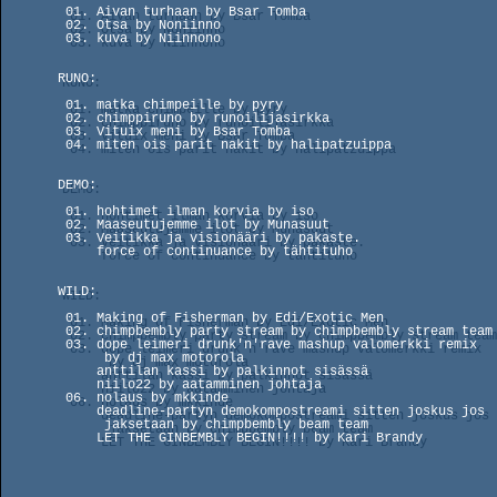
        01. Aivan turhaan by Bsar Tomba                               (02.)

        02. Otsa by Noniinno                                          (01.)

        03. kuva by Niinnono                                          (03.)

       RUNO:

        01. matka chimpeille by pyry                                  (01.)

        02. chimppiruno by runoilijasirkka                            (02.)

        03. Vituix meni by Bsar Tomba                                 (03.)

        04. miten ois parit nakit by halipatzuippa                    (04.)

       DEMO:

        01. hohtimet ilman korvia by iso                              (01.)

        02. Maaseutujemme ilot by Munasuut                            (03.)

        03. Veitikka ja visionääri by pakaste.                        (02.)

            force of continuance by tähtituho                         (04.)

       WILD:

        01. Making of Fisherman by Edi/Exotic Men                     (02.)

        02. chimpbembly party stream by chimpbembly stream team       (03.)

        03. dope leimeri drunk'n'rave mashup valomerkki remix         (01.)

             by dj max motorola

            anttilan kassi by palkinnot sisässä                       (04.)

            niilo22 by aatamminen johtaja                             (06.)

        06. nolaus by mkkinde                                         (05.)

            deadline-partyn demokompostreami sitten joskus jos        (07.)

             jaksetaan by chimpbembly beam team

            LET THE GINBEMBLY BEGIN!!!! by Kari Brandy                (08.)
