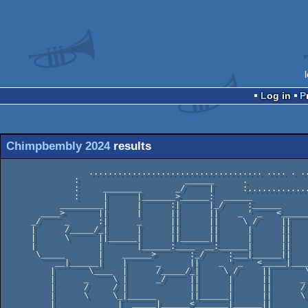
Log in
Chimpbembly 2024
results
                  .................................... .... . ..

               :                      ______      .

               :     ________       _/     |      :...............

               :     |      |_______>______:  ______             : prk!

            _________|      |      :|      |_/     :______       _______

        ____>       ||      |      ||      ||    _ ' _   <_______>      \_

      _/     _      :|      _      ||      ||     \ /     ||      _      |

      |      /_____/_|      |      ||      ||      |      ||      /      |__

      |      \      ||______|      ||______||      |      ||            /__/

      |             |       |______:____  __:______|      ||      ______/

       \_____       |    ______>       :_/     :___|______||      |

           __|______|    |      _      ||    _ ' _   <_____|______|

          |       \____  |      /_____/_|     \ /     ||       \____

          |      _     \ |      _/     ||      |      ||      _     \

          |      /     / |             ||      |      ||      /     /___

          |      \     \_|______       ||______|      ||      \     /__/

          |             |  _____|______<_______|______||             |
