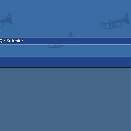
!
AQ
Submit