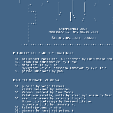
          |______       |_/     :       |      :______ |______       |

               .>______/ |      |       |      |     /_      >______/

               :         |      |       |      |      |          .

               :....     |      | _____ |      |      |          :

                   :     |      |/     ||      :      |          :

                   :     |______       | \_____      _|        ..:

                   :           >_______|      /______\         :

               ....:                                           ...

               :                                                 :

               :                 CHIMPBEMBLY 2024                :

               :           KONTIOLAHTI,  04.-06.10.2024          :

               :                                                 :

               :            TÄYSIN VIRALLISET TULOKSET           :

               :.                                                :

           . .. .................................................:

       PIIRRETTY TAI RENDERITY GRAFIIKKA:

        01. Gillebeart MacAilein, A Fisherman by Edi/Exotic Men       (04.)

        02. liian iso taustakvaksi by tursk                           (05.)

        03. minä torilla by ilme                                      (01.)

            Syksyiset koivut laaksossa lakoavat by Xyli Toli          (02.)

        05. päivän kunniaksi by pam                                   (03.)

       KUVA TAI MUOKATTU VALOKUVA:

        01. puhelin by veijo tiikeri                                  (06.)

            riikka keskinen by semmonen                               (11.)

        03. Vetooo, vetooo! by Bsar Tomba                             (02.)

            Kalakukon äärellä, mutta hypätään nyt ensin by Bsar Tomba (13.)

        05. vaarinvalosaari by kalevi yölinjalla                      (03.)

            Huono piirtoetäisyys by Horisonttikatse                   (04.)

            muumeista tuttu by hämmästynyt                            (14.)

        08. kalastaja-pena by mira                                    (15.)

        09. uimassa by kassi (ei prisman)                             (16.)
