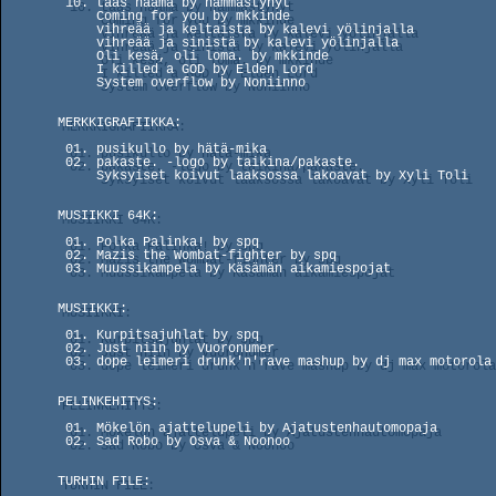
        10. taas naama by hämmästynyt                                 (01.)

            Coming for you by mkkinde                                 (05.)

            vihreää ja keltaista by kalevi yölinjalla                 (07.)

            vihreää ja sinistä by kalevi yölinjalla                   (08.)

            Oli kesä, oli loma. by mkkinde                            (09.)

            I killed a GOD by Elden Lord                              (10.)

            System overflow by Noniinno                               (12.)

       MERKKIGRAFIIKKA:

        01. pusikullo by hätä-mika                                    (03.)

        02. pakaste. -logo by taikina/pakaste.                        (01.)

            Syksyiset koivut laaksossa lakoavat by Xyli Toli          (02.)

       MUSIIKKI 64K:

        01. Polka Palinka! by spq                                     (01.)

        02. Mazis the Wombat-fighter by spq                           (03.)

        03. Muussikampela by Käsämän aikamiespojat                    (02.)

       MUSIIKKI:

        01. Kurpitsajuhlat by spq                                     (03.)

        02. Just niin by Vuoronumer                                   (02.)

        03. dope leimeri drunk'n'rave mashup by dj max motorola       (01.)

       PELINKEHITYS:

        01. Mökelön ajattelupeli by Ajatustenhautomopaja              (02.)

        02. Sad Robo by Osva & Noonoo                                 (01.)

       TURHIN FILE:
