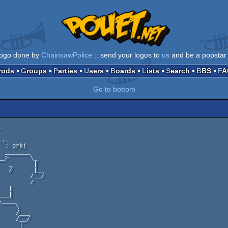
logo done by
ChainsawPolice
:: send your logos to
us
and be a popstar 
Prods
Groups
Parties
Users
Boards
Lists
Search
BBS
F
Go to bottom