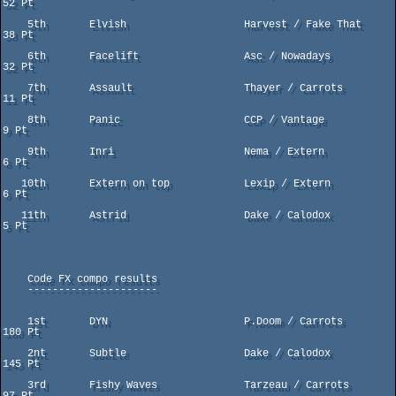
52 Pt

    5th       Elvish                   Harvest / Fake That            
38 Pt

    6th       Facelift                 Asc / Nowadays                 
32 Pt

    7th       Assault                  Thayer / Carrots               
11 Pt

    8th       Panic                    CCP / Vantage                   
9 Pt

    9th       Inri                     Nema / Extern                   
6 Pt

   10th       Extern on top            Lexip / Extern                  
6 Pt

   11th       Astrid                   Dake / Calodox                  
5 Pt

    Code FX compo results

    ---------------------

    1st       DYN                      P.Doom / Carrots              
180 Pt

    2nt       Subtle                   Dake / Calodox                
145 Pt

    3rd       Fishy Waves              Tarzeau / Carrots              