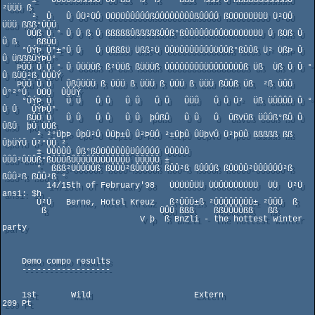
      ±   ÜÜÜÛßÛßßßÜ ÜÜ²ßß  ß  ß    ßßß  ßßß Ü²ßßßßßßßßßßßÜ 
²ÜÜÜ ß

      ²  Û   Û ÛÜ²ÜÛ ÜÜÜÜÛÛÛÛÛßÛÛÛÛÛÛÛÛßÛÛÛÛ ßÜÜÜÜÜÜÜÜ Ü²ÜÛ  
ÜÜÜ ßßß°ÜÜÜ

     ÜÛß Û ° Û Û ß Û ßßßßßÛßßßßßÛÛß°ßÛÛÛÛÛÜÛÛÜÜÜÜÜÜÜÜ Û ßÜß Û   
Û ß    ßßÛÜ

    °ÛÝÞ Û°±°Û Û   Û ÜßßßÜ Üßß²Ü ÛÛÜÛÛÛÛÛÛÛÜÛÛß°ßÛÛß Ü² ÜßÞ Û   
Û ÜßßßÜÝÞÛ°

   ÞÛÛ Û Û ° Û ÛÜÜÜß ß²ÜÜß ßÜÜÜß ÛÛÛÛÛÛÛÛÜÛÛÛÛÛÜÛß Üß  Üß Û Û ° 
Û ßÜÜ²ß ÛÛÛÝ

   ÞÛÛ Û Û   ÛßÛÜÜÜ ß ÜÜÜ ß ÜÜÜ ß ÜÜÜ ß ÜÜÜ ßÛÛß Üß  ²ß ÜÛÛ 
Û°²°Û  ÜÜÜ  ÛÛÛÝ

    °ÛÝÞ Û   Û Û   Û Û   Û Û   Û Û   ÛÜÛ   Û Û Ü²  Üß ÜÛÛÛÛ Û ° 
Û Û   ÛÝÞÛ°

     ßÛÜ Û   Û Û   Û Û   Û Û  þÛßÛ   Û Û   Û  ÜßVÜß ÜÛÛß°ßÛ Û   
ÛßÛ  þÛ ÜÛß

       ² ²°ÜþÞ ÛþÜ²Û ÛÜþ±Û Û²ÞÜÛ ²±ÜþÛ ÛÜþVÛ Ü²þÜÛ ßßßßß ßß 
ÛþÜÝÛ Û²°ÜÛ ²

       ± ÛÛÛÛÛ Ûß°ßÛÜÛÛÛÛÛÜÛÛÛÛÛ ÛÛÛÛÛ 
ÛÛÛ²ÛÜÛß°ßÛÛÛßÛÛÛÛÛÜÜÛÛÛÛÛ ÛÛÛÛÛ ±

       °  ßßß²ÜÛÛÜÛß ßÛÛÛ²ßÛÛÛÛß ßÛÛ²ß ßÛÛÛß ßÛÜÛÛ²ÛÛÛÛÛÛ²ß 
ßÛÛ²ß ßÛÛ²ß °

         14/15th of February'98   ÜÜÜÜÛÜÜ ÜÜÛÜÜÜÜÜÜÜ  ÜÜ  Ü²Ü 
ansi: $h

       Ü²Ü   Berne, Hotel Kreuz   ß²ÛÛÛ±ß ²ÛÛÛÛÛÛÛÛ± ²ÛÛÛ  ß

        ß                       ÜÛÜ ßßß    ßßÛÛÛÛßß   ßß

                            V þ  ß BnZli - the hottest winter 
party

    Demo compo results

    ------------------

    1st       Wild                     Extern                        
209 Pt    
