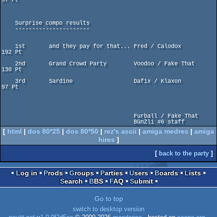
97 Pt

    Surprise compo results

    ----------------------

    1st       and they pay for that... Fred / Calodox                
192 Pt

    2nd       Grand Crowd Party        Voodoo / Fake That            
130 Pt

    3rd       Sardine                  Dafix / Klaxon                 
97 Pt

                                       Furball / Fake That

[
html
|
dos 80*25
|
dos 80*50
|
rez's ascii
|
amiga medres
|
amiga
hires
]
[
back to the party
]
Log in
Prods
Groups
Parties
Users
Boards
Lists
Search
BBS
FAQ
Submit
Go to top
switch to desktop version