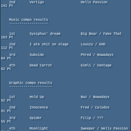
    2nd       Vertigo                  Hells Passion                 
141 Pt

    Music compo results

    -------------------

    1st       Sysiphus' dream          Big Bear / Fake That          
163 Pt

    2nd       I ate shit on stage      Louszy / GHD                  
112 Pt

    3rd       Subside                  Phred / Nowadays               
84 Pt

    4th       Dead Carrot              Gimli / Vantage                
62 Pt

    Graphic compo results

    ---------------------

    1st       Hold Up                  Naz / Nowadays                 
92 Pt

    2nd       Innocence                Fred / Calodox                 
91 Pt

    3rd       Spider                   Filip / ???                    
55 Pt

    4th       Moonlight                Sweeper / Hells Passion        