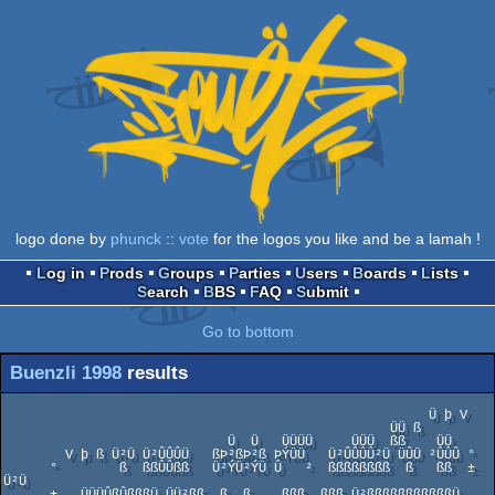
logo done by
phunck
::
vote
for the logos you like and be a lamah !
Log in
Prods
Groups
Parties
Users
Boards
Lists
Search
BBS
FAQ
Submit
Go to bottom
Buenzli 1998
results
                                                       Ü þ V

                                                  ÜÜ ß

                             Ü  Ü   ÜÜÜÜ     ÜÜÜ  ßß    ÜÜ

        V þ ß Ü²Ü Ü²ÛÛÛÜ   ßÞ²ßÞ²ß ÞÝÜÜ   Ü²ÛÛÛÛ²Ü ÜÛÜ ²ÛÛÛ °

      °        ß  ßßÛÛßß   Ü²ÝÜ²ÝÜ Û   ²  ßßßßßßßß  ß   ßß  ±   
Ü²Ü
